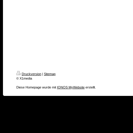
Druckversion
|
Sitemap
© X1media
Diese Homepage wurde mit
IONOS MyWebsite
erstellt.